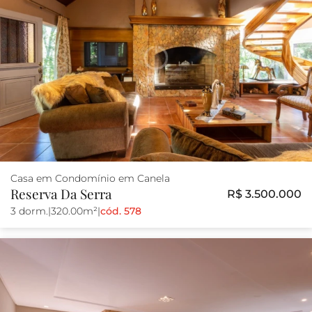
Casa em Condomínio em Canela
Reserva Da Serra
R$ 3.500.000
3 dorm.
|
320.00m²
|
cód. 578