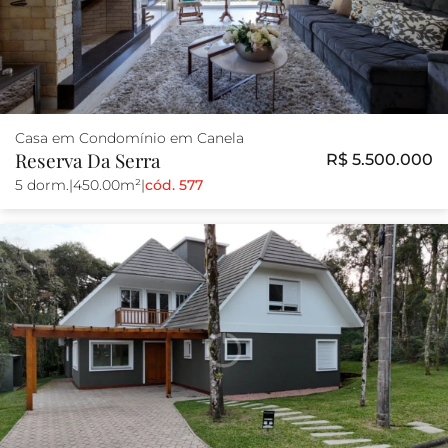
Casa em Condomínio em Canela
Reserva Da Serra
R$ 5.500.000
5 dorm.
|
450.00m²
|
cód. 577