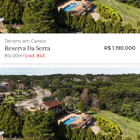
Terreno em Canela
Reserva Da Serra
R$ 1.190.000
812.00m²
|
cód. 843