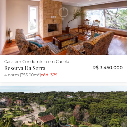
Casa em Condomínio em Canela
Reserva Da Serra
R$ 3.450.000
4 dorm.
|
355.00m²
|
cód. 379