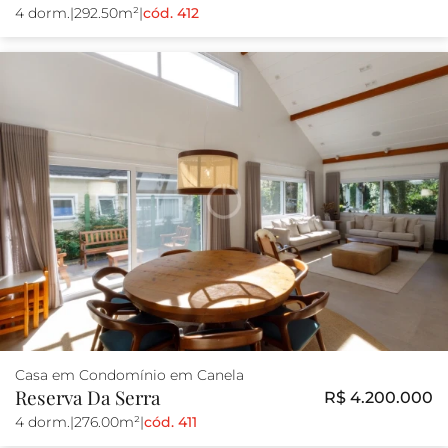
4 dorm.
|
292.50m²
|
cód. 412
Casa em Condomínio em Canela
Reserva Da Serra
R$ 4.200.000
4 dorm.
|
276.00m²
|
cód. 411