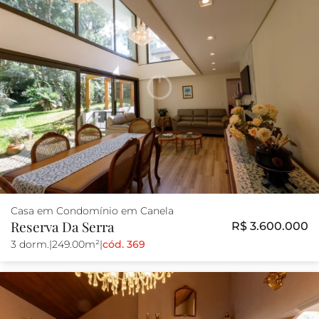
Casa em Condomínio em Canela
Reserva Da Serra
R$ 3.600.000
3 dorm.
|
249.00m²
|
cód. 369