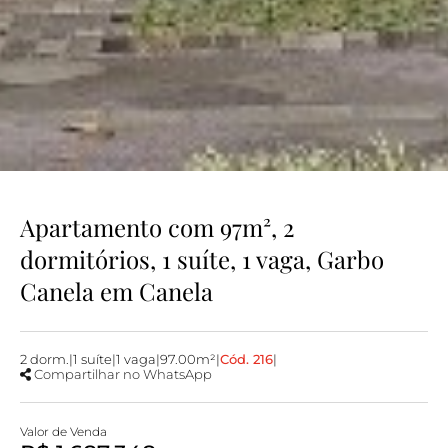
Apartamento com 97m², 2
dormitórios, 1 suíte, 1 vaga, Garbo
Canela em Canela
2 dorm.
|
1 suíte
|
1 vaga
|
97.00m²
|
Cód. 216
|
Compartilhar no WhatsApp
Valor de Venda