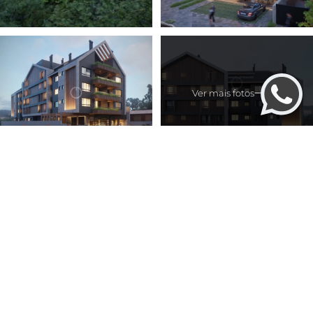
Ver mais fotos
Garbo Canela
O Garbo Canela é um empreendimento que se
destaca como uma opção única no coração da
cidade de Canela, oferecendo um estilo de vida
que combina conforto e sofisticação.
Com uma proposta arquitetônica inovadora, o
projeto mantém uma conexão harmoniosa com a