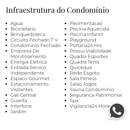
Infraestrutura do Condomínio
Agua
Pavimentacao
Bicicletario
Piscina Aquecida
Brinquedoteca
Piscina Infantil
Circuito Fechado T V
Playground
Condominio Fechado
Portaria24 Hrs
Empresa De
Possui Viabilidade
Monitoramento
Quadra Esportes
Energia Eletrica
Quadra Tenis
Entrada Servico
Quiosque
Independente
Rede Esgoto
Espaco Gourmet
Sala Fitness
Estacionamento
Salao Jogos
Visitantes
Sauna Condominio
Gas Central
Seguranca Patrimonial
Guarita
Spa
Interfone
Vigilancia24 Horas
Jardim