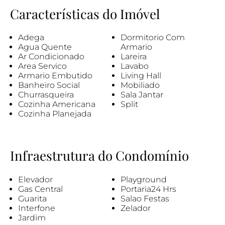
Características do Imóvel
Adega
Dormitorio Com
Agua Quente
Armario
Ar Condicionado
Lareira
Area Servico
Lavabo
Armario Embutido
Living Hall
Banheiro Social
Mobiliado
Churrasqueira
Sala Jantar
Cozinha Americana
Split
Cozinha Planejada
Infraestrutura do Condomínio
Elevador
Playground
Gas Central
Portaria24 Hrs
Guarita
Salao Festas
Interfone
Zelador
Jardim