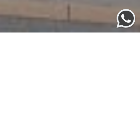
Topo Residencial
TOPO Residencial - empreendimento com foco
em qualidade de vida, tecnologia e conveniência.
Localização privilegiada, próxima a pontos
importantes como a Avenida Borges de Medeiros e
a Rua Coberta, amplo potencial de valorização da
região com a chegada de novos
empreendimentos como o Hotel W e o Parque das
Orquídeas.
As características do empreendimento reforçam
um estilo de vida moderno e sofisticado, com itens