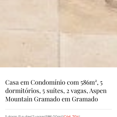
Casa em Condomínio com 586m², 5
dormitórios, 5 suítes, 2 vagas, Aspen
Mountain Gramado em Gramado
5 dorm.
|
5 suítes
|
2 vagas
|
586.00m²
|
Cód. 704
|