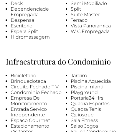
Deck
Semi Mobiliado
Dependenciade
Split
Empregada
Suite Master
Despensa
Terraco
Escritorio
Vista Panoramica
Espera Split
W C Empregada
Hidromassagem
Infraestrutura do Condomínio
Bicicletario
Jardim
Brinquedoteca
Piscina Aquecida
Circuito Fechado T V
Piscina Infantil
Condominio Fechado
Playground
Empresa De
Portaria24 Hrs
Monitoramento
Quadra Esportes
Entrada Servico
Quadra Tenis
Independente
Quiosque
Espaco Gourmet
Sala Fitness
Estacionamento
Salao Jogos
Visitantes
Sauna Condominio