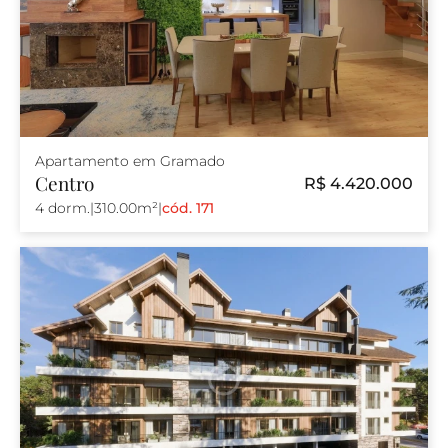
Apartamento em Gramado
Centro
R$ 4.420.000
4 dorm.
|
310.00m²
|
cód. 171