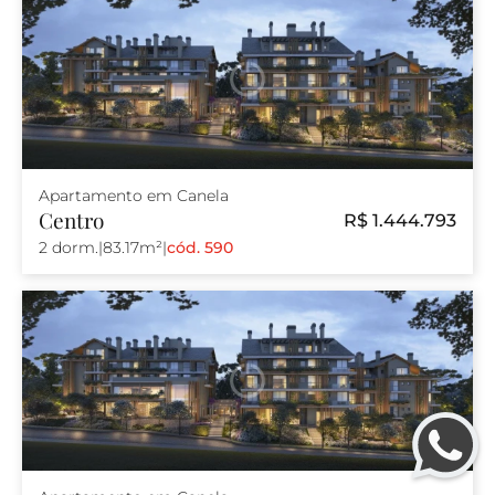
Apartamento em Canela
Centro
R$ 1.444.793
2 dorm.
|
83.17m²
|
cód. 590