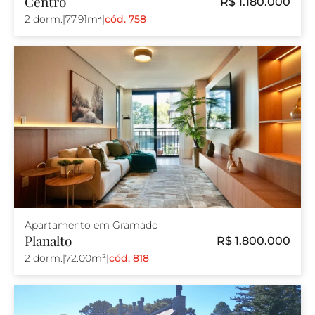
Centro
R$ 1.180.000
2 dorm.
|
77.91m²
|
cód. 758
Apartamento em Gramado
Planalto
R$ 1.800.000
2 dorm.
|
72.00m²
|
cód. 818