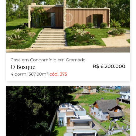
Casa em Condomínio em Gramado
O Bosque
R$ 6.200.000
4 dorm.
|
367.00m²
|
cód. 375