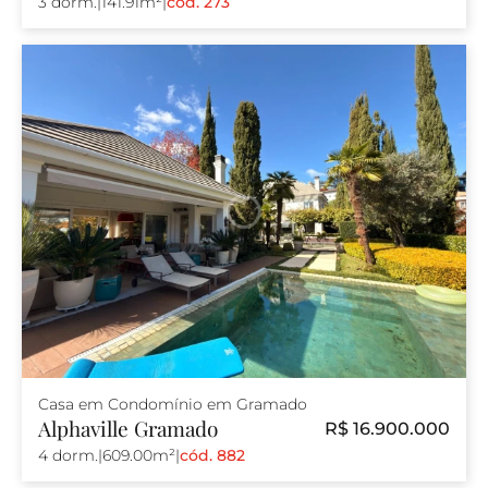
3 dorm.
|
141.91m²
|
cód. 273
Casa em Condomínio em Gramado
Alphaville Gramado
R$ 16.900.000
4 dorm.
|
609.00m²
|
cód. 882