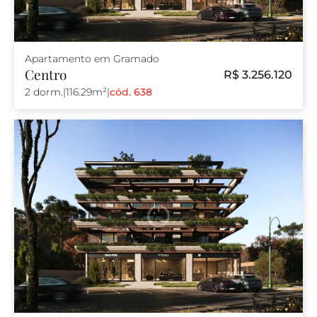
Apartamento em Gramado
Centro
R$ 3.256.120
2 dorm.
|
116.29m²
|
cód. 638