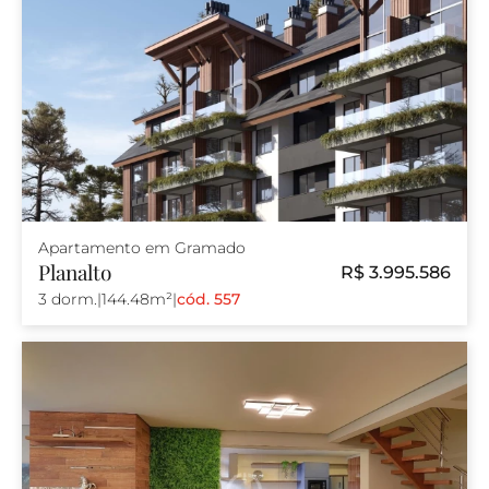
Apartamento em Gramado
Planalto
R$ 3.995.586
3 dorm.
|
144.48m²
|
cód. 557