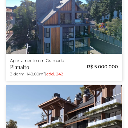
Apartamento em Gramado
Planalto
R$ 5.000.000
3 dorm.
|
148.00m²
|
cód. 242