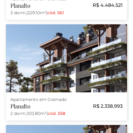
Planalto
R$ 4.484.521
3 dorm.
|
229.10m²
|
cód. 561
Apartamento em Gramado
Planalto
R$ 2.338.993
2 dorm.
|
103.80m²
|
cód. 558