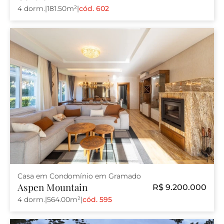
4 dorm.
|
181.50m²
|
cód. 602
Casa em Condomínio em Gramado
Aspen Mountain
R$ 9.200.000
4 dorm.
|
564.00m²
|
cód. 595