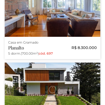
Casa em Gramado
Planalto
R$ 8.300.000
5 dorm.
|
700.00m²
|
cód. 697