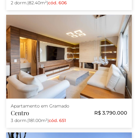
2 dorm.
|
82.40m²
|
cód. 606
Apartamento em Gramado
Centro
R$ 3.790.000
3 dorm.
|
181.00m²
|
cód. 651