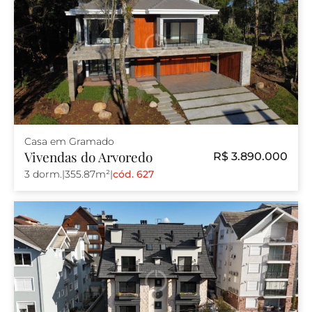
Casa em Gramado
Vivendas do Arvoredo
R$ 3.890.000
3 dorm.
|
355.87m²
|
cód. 627