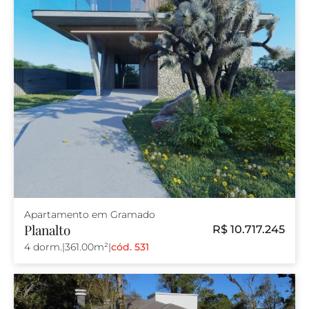
Apartamento em Gramado
Planalto
R$ 10.717.245
4 dorm.
|
361.00m²
|
cód. 531